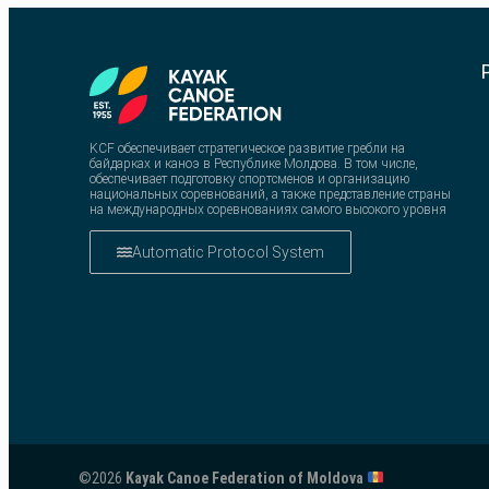
KCF обеспечивает стратегическое развитие гребли на
байдарках и каноэ в Республике Молдова. В том числе,
обеспечивает подготовку спортсменов и организацию
национальных соревнований, а также представление страны
на международных соревнованиях самого высокого уровня
Automatic Protocol System
©2026
Kayak Canoe Federation of Moldova