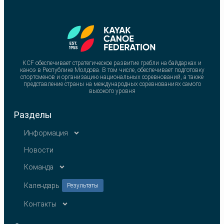
KCF обеспечивает стратегическое развитие гребли на байдарках и
каноэ в Республике Молдова. В том числе, обеспечивает подготовку
спортсменов и организацию национальных соревнований, а также
представление страны на международных соревнованиях самого
высокого уровня
Разделы
Информация
Новости
Команда
Календарь
Результаты
Контакты