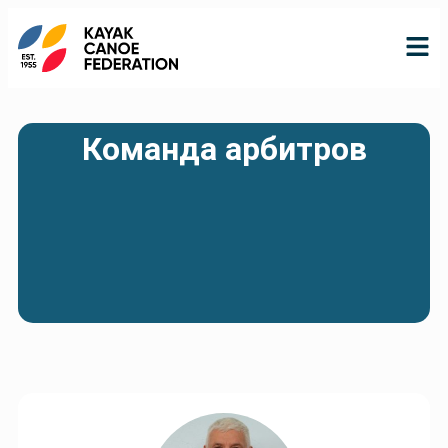
Команда арбитров
RO
RU
EN