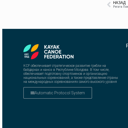
НАЗАД
Регата Па
KCF обеспечивает стратегическое развитие гребли на
байдарках и каноэ в Республике Молдова. В том числе,
обеспечивает подготовку спортсменов и организацию
национальных соревнований, а также представление страны
на международных соревнованиях самого высокого уровня
Automatic Protocol System