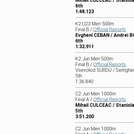
Mihail CULCEAC / Stanis
6th
1:48.123
K2 U23 Men 500m
Final B /
Official Reports
Evgheni CEBAN / Andrei 
6th
1:32.911
K2 Jun Men 500m
Final B /
Official Reports
Vsevolod SURDU / Serhgh
5th
1:36.840
C2 Jun Men 1000m
Final A /
Official Reports
Mihail CULCEAC / Stanis
5th
3:51.200
C2 Jun Men 1000m