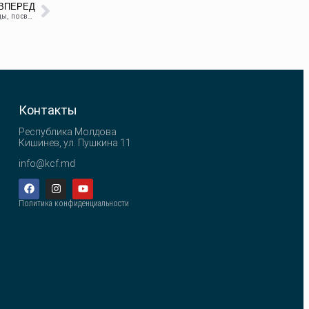
ВПЕРЕД
Открытый Чемпионат МУДО ДЮСШ г. Рыбницы, посвященный дню начала войны Свеча памяти
Контакты
Республика Молдова
Кишинев, ул. Пушкина 11
info@kcf.md
Политика конфиденциальности