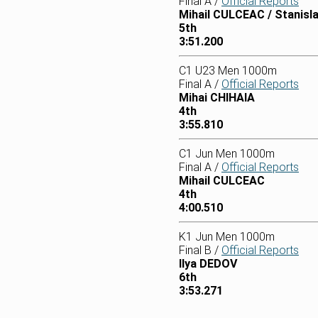
Final A /
Official Reports
Mihail CULCEAC / Stanis
5th
3:51.200
C1 U23 Men 1000m
Final A /
Official Reports
Mihai CHIHAIA
4th
3:55.810
C1 Jun Men 1000m
Final A /
Official Reports
Mihail CULCEAC
4th
4:00.510
K1 Jun Men 1000m
Final B /
Official Reports
Ilya DEDOV
6th
3:53.271