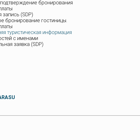
на подтверждение бронирования
оплаты
я запись (SDP)
ное бронирование гостиницы.
платы
яя туристическая информация
гостей с именами
льная заявка (SDP)
LARASU