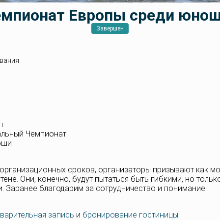
мпионат Европы среди юно
Завершен
вания
т
альный Чемпионат
оши
и организационных сроков, организаторы призывают как 
тене. Они, конечно, будут пытаться быть гибкими, но толь
и. Заранее благодарим за сотрудничество и понимание!
варительная запись
и
бронирование гостиницы
.