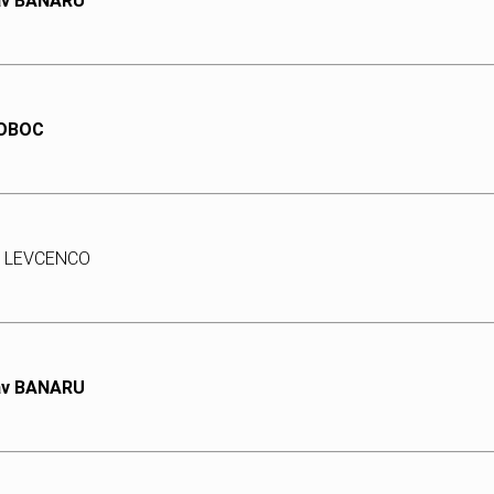
lav BANARU
BOBOC
ei LEVCENCO
lav BANARU