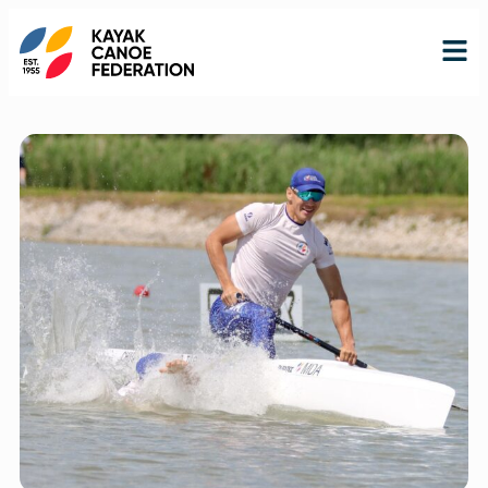
RO
RU
EN