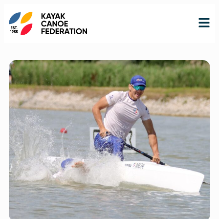
RO
RU
EN