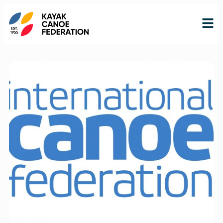
RO
RU
EN