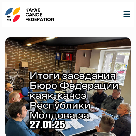
RO
RU
EN