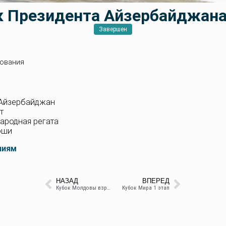
к Президента Айзербайджана
Завершен
ования
 Айзербайджан
т
ародная регата
оши
ниям
НАЗАД
ВПЕРЕД
Кубок Молдовы взрослые
Кубок Мира 1 этап