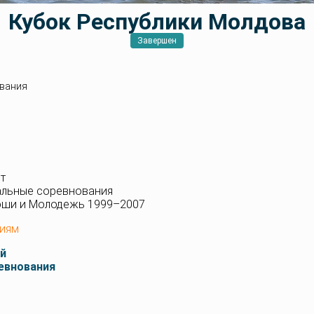
Кубок Республики Молдова
Завершен
вания
т
альные соревнования
оши и Молодежь 1999–2007
ниям
й
евнования