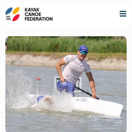
RO
RU
EN