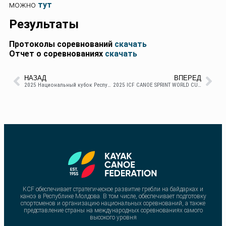
можно
тут
Результаты
Протоколы соревнований
скачать
Отчет о соревнованиях
скачать
НАЗАД
ВПЕРЕД
2025 Национальный кубок Республики Молдова Каноэ-марафон 10 км
2025 ICF CANOE SPRINT WORLD CUP SZEGED
KCF обеспечивает стратегическое развитие гребли на байдарках и
каноэ в Республике Молдова. В том числе, обеспечивает подготовку
спортсменов и организацию национальных соревнований, а также
представление страны на международных соревнованиях самого
высокого уровня