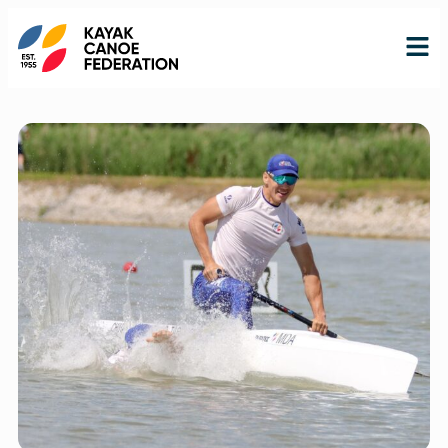
RO
RU
EN