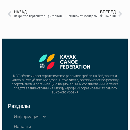
НАЗАД
ВПЕРЕД
Открытое первенство Григориопольской ДЮСШ по ОФП
Чемпионат Молдовы ОФП юноши
KCF обеспечивает стратегическое развитие гребли на байдарках и
каноэ в Республике Молдова. В том числе, обеспечивает подготовку
спортсменов и организацию национальных соревнований, а также
представление страны на международных соревнованиях самого
высокого уровня
Разделы
Информация
Новости