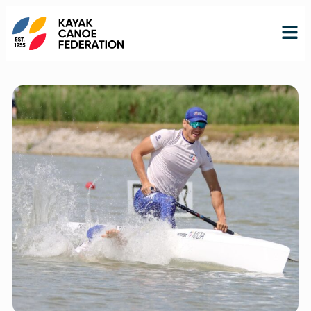
RO
RU
EN