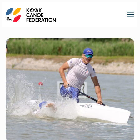
RO
RU
EN