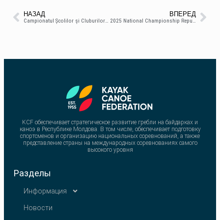
НАЗАД
ВПЕРЕД
Campionatul Școlilor și Cluburilor Sportive ediția a I-a
2025 National Championship Republic of Moldova Canoe Sprint
KCF обеспечивает стратегическое развитие гребли на байдарках и
каноэ в Республике Молдова. В том числе, обеспечивает подготовку
спортсменов и организацию национальных соревнований, а также
представление страны на международных соревнованиях самого
высокого уровня
Разделы
Информация
Новости