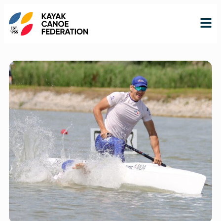
RO
RU
EN