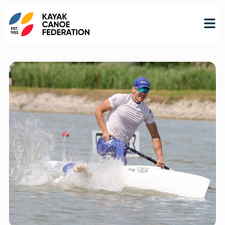
RO
RU
EN