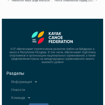
Чемпионат мира среди юниоров и U23 по каноэ-спринту 2021
Регата Олимпийских надежд 2021
KCF обеспечивает стратегическое развитие гребли на байдарках и
каноэ в Республике Молдова. В том числе, обеспечивает подготовку
спортсменов и организацию национальных соревнований, а также
представление страны на международных соревнованиях самого
высокого уровня
Разделы
Информация
Новости
Команда