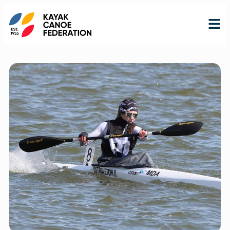
RO
RU
EN