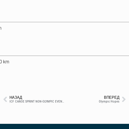
m
0 km
НАЗАД
ВПЕРЕД
ICF CANOE SPRINT NON-OLYMPIC EVENTS WORLD CHAMPIONSHIPS
Olympic Hopes