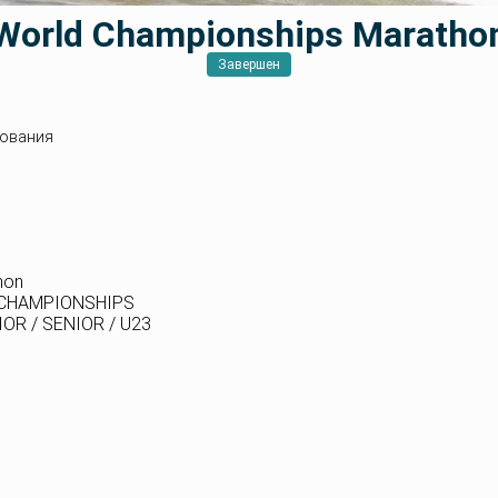
World Championships Maratho
Завершен
ования
hon
 CHAMPIONSHIPS
OR / SENIOR / U23