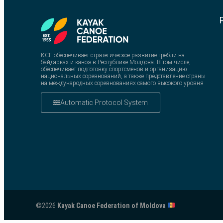
KCF обеспечивает стратегическое развитие гребли на
байдарках и каноэ в Республике Молдова. В том числе,
обеспечивает подготовку спортсменов и организацию
национальных соревнований, а также представление страны
на международных соревнованиях самого высокого уровня
Automatic Protocol System
©2026
Kayak Canoe Federation of Moldova