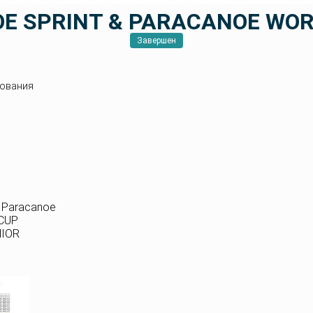
OE SPRINT & PARACANOE WOR
Завершен
ования
t Paracanoe
 CUP
NIOR