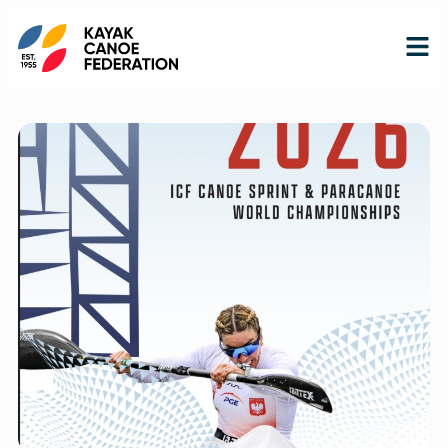
RO
RU
EN