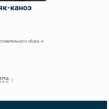
як-каноэ
.
отовительного сбора и
ЕРЕД
5.05.26