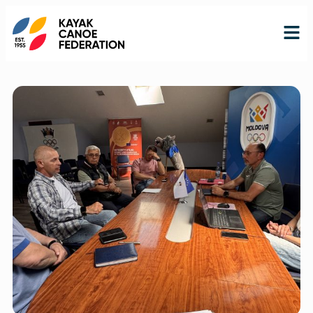
RO
RU
EN