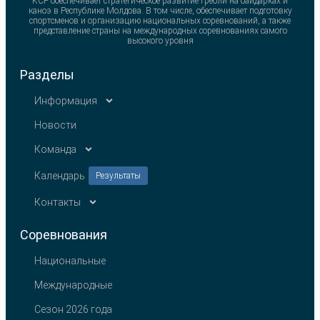
KCF обеспечивает стратегическое развитие гребли на байдарках и
каноэ в Республике Молдова. В том числе, обеспечивает подготовку
спортсменов и организацию национальных соревнований, а также
представление страны на международных соревнованиях самого
высокого уровня
Разделы
Информация
Новости
Команда
Календарь
Результаты
Контакты
Соревнования
Национальные
Международные
Сезон 2026 года